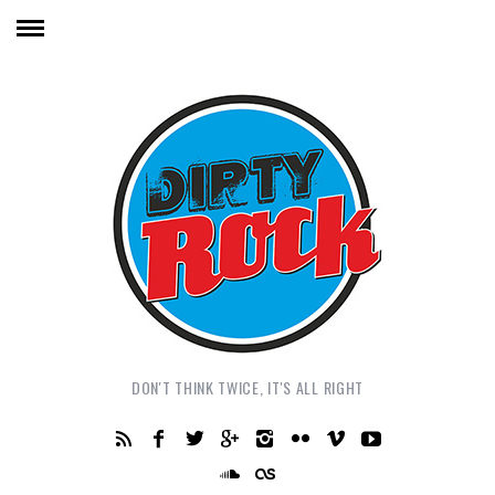
DON'T THINK TWICE, IT'S ALL RIGHT