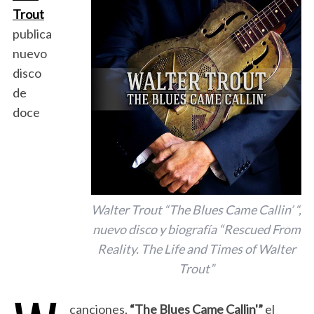
Trout
publica
nuevo
disco
de
doce
Walter Trout “The Blues Came Callin’ “,
nuevo disco y biografía “Rescued From
Reality. The Life and Times of Walter
Trout”
canciones,
“The Blues Came Callin'”
el