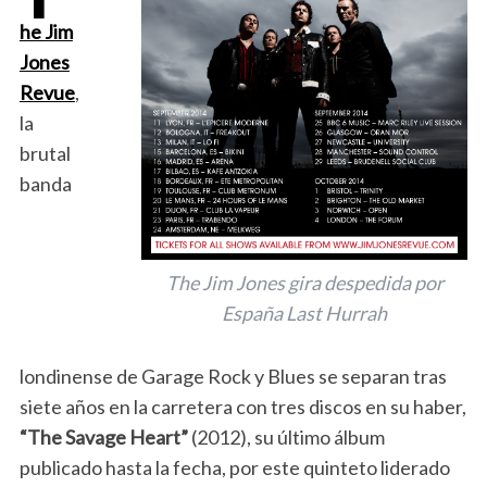
he Jim
Jones
Revue
,
la
brutal
banda
The Jim Jones gira despedida por
España Last Hurrah
londinense de Garage Rock y Blues se separan tras
siete años en la carretera con tres discos en su haber,
“The Savage Heart”
(2012), su último álbum
publicado hasta la fecha, por este quinteto liderado