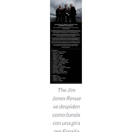
The Jim
Jones Revue
se despiden
como banda
con una gira
por España