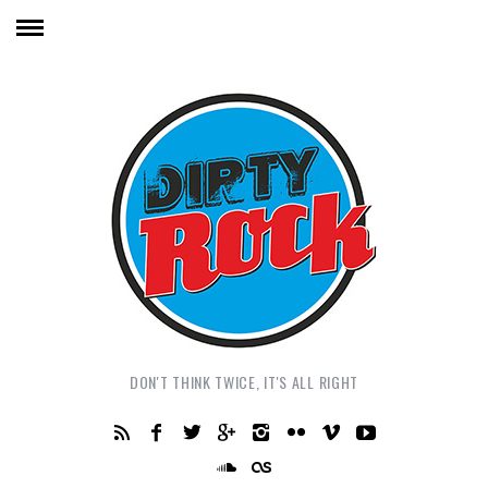
DON'T THINK TWICE, IT'S ALL RIGHT