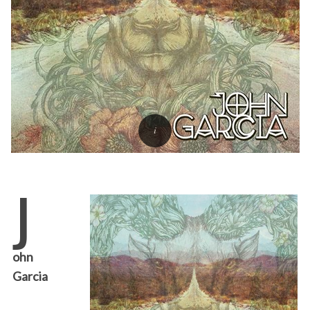
J
ohn
Garcia