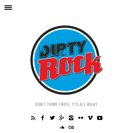
DON'T THINK TWICE, IT'S ALL RIGHT