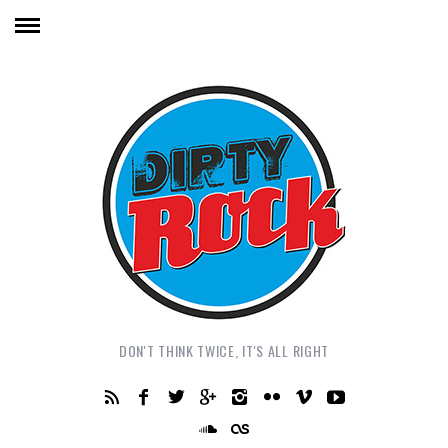
DON'T THINK TWICE, IT'S ALL RIGHT