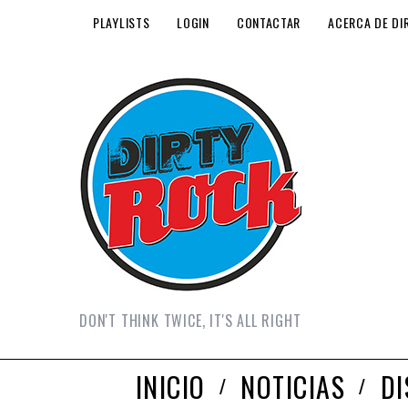
PLAYLISTS
LOGIN
CONTACTAR
ACERCA DE DI
DON'T THINK TWICE, IT'S ALL RIGHT
INICIO
NOTICIAS
D