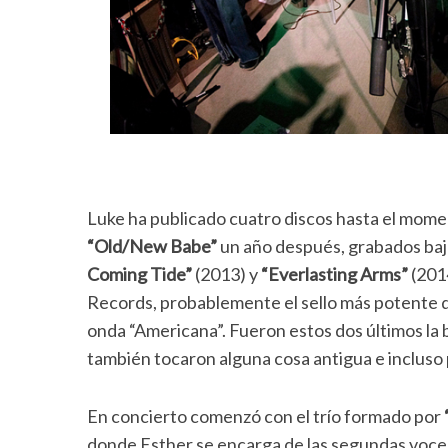
Luke ha publicado cuatro discos hasta el mom
“Old/New Babe”
un año después, grabados bajo
Coming Tide”
(2013) y
“Everlasting Arms”
(2014
Records, probablemente el sello más potente de
onda “Americana”. Fueron estos dos últimos la 
también tocaron alguna cosa antigua e incluso
En concierto comenzó con el trío formado por
donde Esther se encarga de las segundas voces