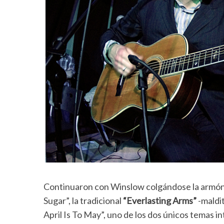
Continuaron con Winslow colgándose la armó
Sugar”, la tradicional
“Everlasting Arms”
-maldit
April Is To May”, uno de los dos únicos temas 