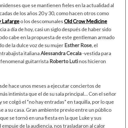
nidenses que se mantienen fieles en la actualidad al
écadas de los años 20 y 30, como hacen otros como
 Lafarge
o los descomunales
Old Crow Medicine
ia a día de hoy, casi un siglo después de haber sido
 todo cabe en la propuesta de este gentleman armado
o de la dulce voz de su mujer
Esther Rose
, el
ontrabajista italiana
Alessandra Cecala
-vestida para
l fenomenal guitarrista
Roberto Luti
nos hicieron
sde hace unos meses a ejecutar conciertos de
 intimista que el de su sala principal… Con el señor
se colgó el “no hay entradas” en taquilla, por lo que
se a su casa. Gran ambiente previo entre un público
ue se tornó en una fiesta en la que Luke y sus
empuje de la audiencia, nos trasladaron al calor