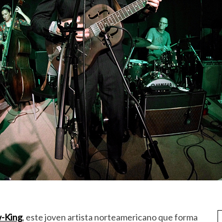
w-King
, este joven artista norteamericano que forma