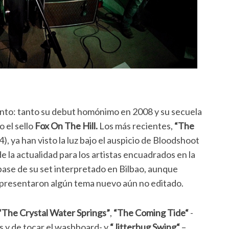
ento: tanto su debut homónimo en 2008 y su secuela
 el sello
Fox On The Hill.
Los más recientes,
“The
), ya han visto la luz bajo el auspicio de Bloodshoot
 la actualidad para los artistas encuadrados en la
base de su set interpretado en Bilbao, aunque
 presentaron algún tema nuevo aún no editado.
“The Crystal Water Springs”
,
“The Coming Tide“
-
 y de tocar el washboard- y
“Jitterbug Swing“
–