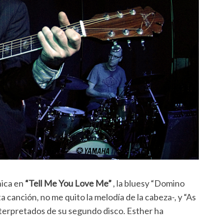
nica en
“Tell Me You Love Me”
, la bluesy “Domino
a canción, no me quito la melodía de la cabeza-, y “As
interpretados de su segundo disco. Esther ha