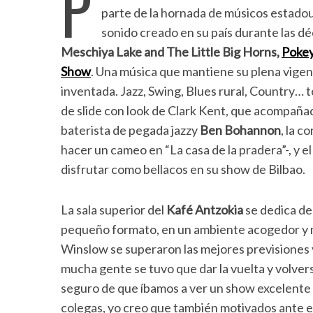
P
parte de la hornada de músicos estadou
sonido creado en su país durante las d
Meschiya Lake and The Little Big Horns,
Pokey
Show
. Una música que mantiene su plena vigenc
inventada. Jazz, Swing, Blues rural, Country…
de slide con look de Clark Kent, que acompañad
baterista de pegada jazzy
Ben Bohannon
, la c
hacer un cameo en “La casa de la pradera”-, y e
disfrutar como bellacos en su show de Bilbao.
La sala superior del
Kafé Antzokia
se dedica de
pequeño formato, en un ambiente acogedor y más
Winslow se superaron las mejores previsiones y 
mucha gente se tuvo que dar la vuelta y volver
seguro de que íbamos a ver un show excelente q
colegas, yo creo que también motivados ante el 