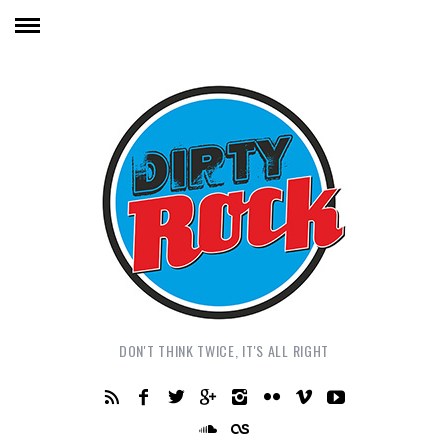
DON'T THINK TWICE, IT'S ALL RIGHT