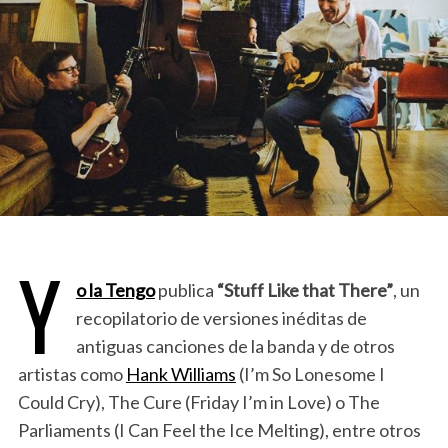
Y
o la Tengo
publica
“Stuff Like that There”
, un
recopilatorio de versiones inéditas de
antiguas canciones de la banda y de otros
artistas como
Hank Williams
(I’m So Lonesome I
Could Cry), The Cure (Friday I’m in Love) o The
Parliaments (I Can Feel the Ice Melting), entre otros