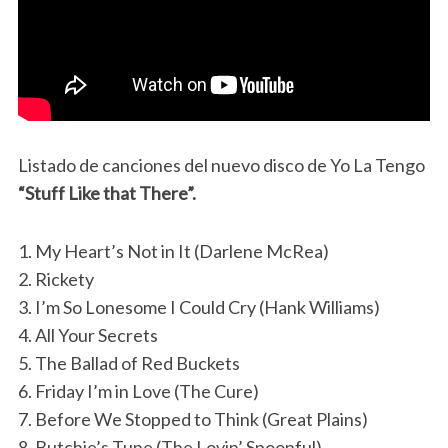
Listado de canciones del nuevo disco de Yo La Tengo
“Stuff Like that There”.
1. My Heart’s Not in It (Darlene McRea)
2. Rickety
3. I’m So Lonesome I Could Cry (Hank Williams)
4. All Your Secrets
5. The Ballad of Red Buckets
6. Friday I’m in Love (The Cure)
7. Before We Stopped to Think (Great Plains)
8. Butchie’s Tune (The Lovin’ Spoonful)