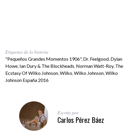
Etiquetas de la historia
"Pequeños Grandes Momentos 1906"
,
Dr. Feelgood
,
Dylan
Howe
,
Ian Dury & The Blockheads
,
Norman Watt-Roy
,
The
Ecstasy Of Wilko Johnson
,
Wilko
,
Wilko Johnson
,
Wilko
Johnson España 2016
Escrito por
Carlos Pérez Báez