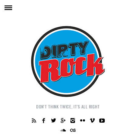
DON'T THINK TWICE, IT'S ALL RIGHT