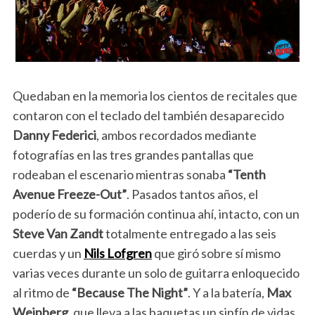
Quedaban en la memoria los cientos de recitales que
contaron con el teclado del también desaparecido
Danny Federici
, ambos recordados mediante
fotografías en las tres grandes pantallas que
rodeaban el escenario mientras sonaba
“Tenth
Avenue Freeze-Out”
. Pasados tantos años, el
poderío de su formación continua ahí, intacto, con un
Steve Van Zandt
totalmente entregado a las seis
cuerdas y un
Nils Lofgren
que giró sobre sí mismo
varias veces durante un solo de guitarra enloquecido
al ritmo de
“Because The Night”
. Y a la batería,
Max
Weinberg
, que lleva a las baquetas un sinfín de vidas