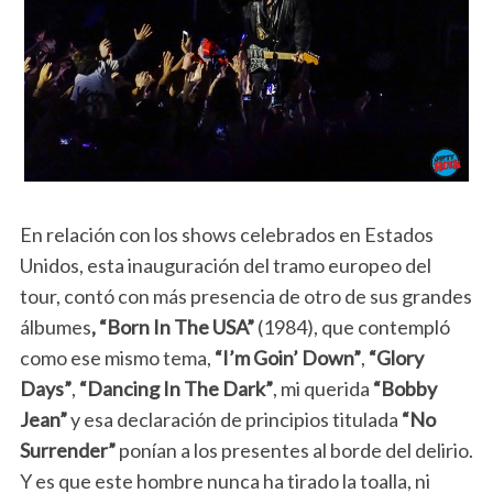
En relación con los shows celebrados en Estados
Unidos, esta inauguración del tramo europeo del
tour, contó con más presencia de otro de sus grandes
álbumes
, “Born In The USA”
(1984), que contempló
como ese mismo tema,
“I’m Goin’ Down”
,
“Glory
Days”
,
“Dancing In The Dark”
, mi querida
“Bobby
Jean”
y esa declaración de principios titulada
“No
Surrender”
ponían a los presentes al borde del delirio.
Y es que este hombre nunca ha tirado la toalla, ni