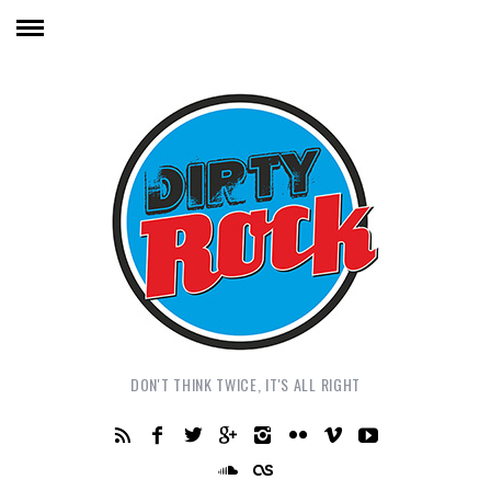
DON'T THINK TWICE, IT'S ALL RIGHT