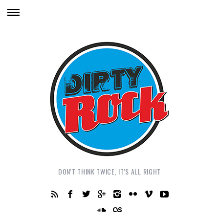
DON'T THINK TWICE, IT'S ALL RIGHT