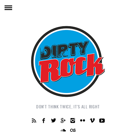
DON'T THINK TWICE, IT'S ALL RIGHT