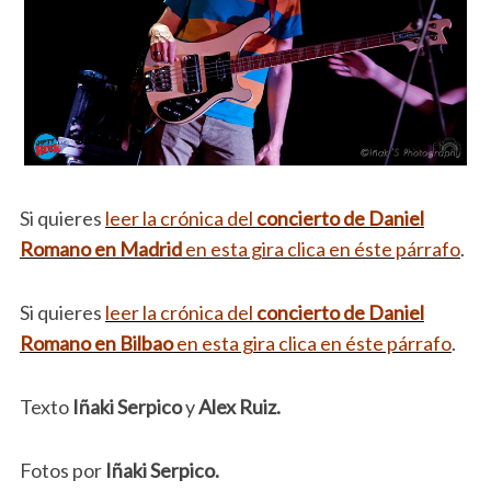
Si quieres
leer la crónica del
concierto de Daniel
Romano en Madrid
en esta gira clica en éste párrafo
.
Si quieres
leer la crónica del
concierto de Daniel
Romano en Bilbao
en esta gira clica en éste párrafo
.
Texto
Iñaki Serpico
y
Alex Ruiz.
Fotos por
Iñaki Serpico.