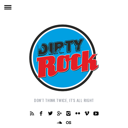
DON'T THINK TWICE, IT'S ALL RIGHT