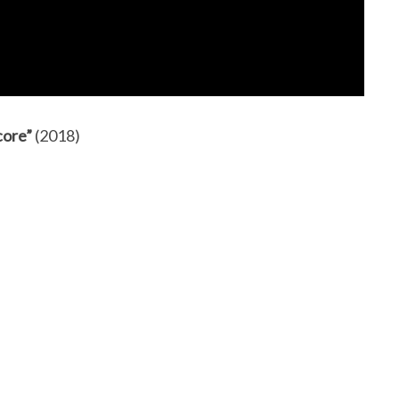
core”
(2018)