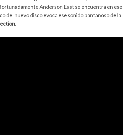
 Afortunadamente Anderson East se encuentra en ese
co del nuevo disco evoca ese sonido pantanoso de la
ection
.