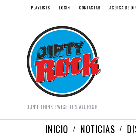
PLAYLISTS
LOGIN
CONTACTAR
ACERCA DE DI
DON'T THINK TWICE, IT'S ALL RIGHT
INICIO
NOTICIAS
D