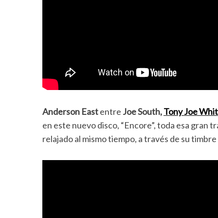
Anderson East
entre
Joe South,
Tony Joe Whi
en este nuevo disco, “Encore”, toda esa gran t
relajado al mismo tiempo, a través de su timbre 