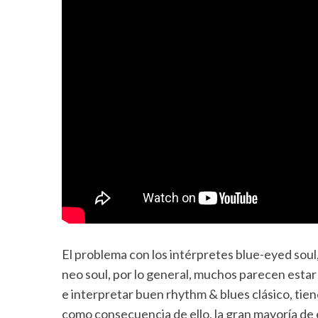
El problema con los intérpretes blue-eyed soul
neo soul, por lo general, muchos parecen esta
e interpretar buen rhythm & blues clásico, tie
como consecuencia de ello, la gran mayoría de 