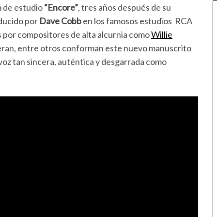
 de estudio
“Encore”
, tres años después de su
ucido por
Dave Cobb
en los famosos estudios RCA
s por compositores de alta alcurnia como
Willie
eran, entre otros conforman este nuevo manuscrito
voz tan sincera, auténtica y desgarrada como