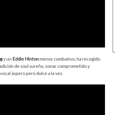
te
y un
Eddie Hinton
menos combativo, ha recogido
radición de soul sureño, sonar comprometido y
vocal áspero pero dulce a la vez.