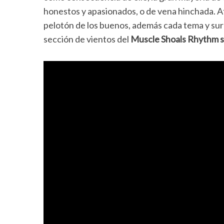
honestos y apasionados, o de vena hinchada.
pelotón de los buenos, además cada tema y sur
sección de vientos del
Muscle Shoals Rhythm s