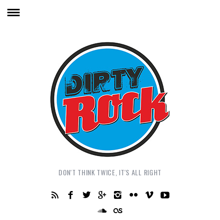
DON'T THINK TWICE, IT'S ALL RIGHT