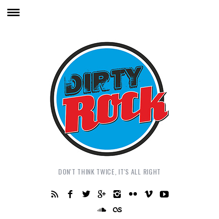
DON'T THINK TWICE, IT'S ALL RIGHT