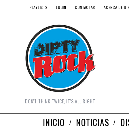
PLAYLISTS
LOGIN
CONTACTAR
ACERCA DE DI
DON'T THINK TWICE, IT'S ALL RIGHT
INICIO
NOTICIAS
D