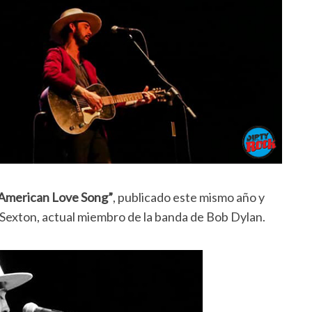
American Love Song”
, publicado este mismo año y
e Sexton, actual miembro de la banda de Bob Dylan.