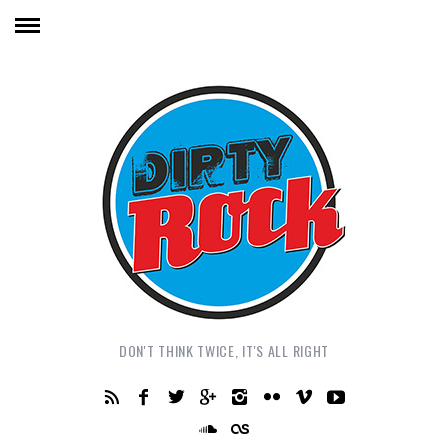
DON'T THINK TWICE, IT'S ALL RIGHT