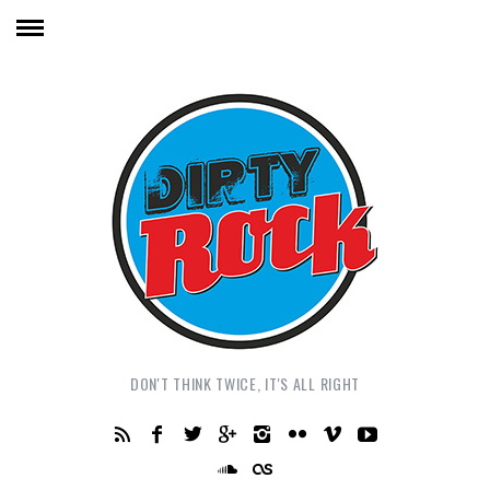
DON'T THINK TWICE, IT'S ALL RIGHT