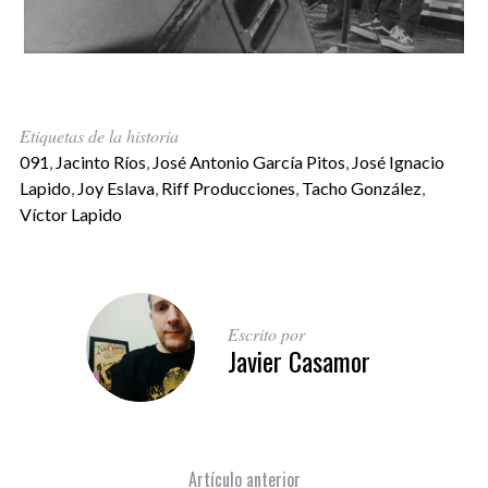
Etiquetas de la historia
091
,
Jacinto Ríos
,
José Antonio García Pitos
,
José Ignacio
Lapido
,
Joy Eslava
,
Riff Producciones
,
Tacho González
,
Víctor Lapido
Escrito por
Javier Casamor
Artículo anterior