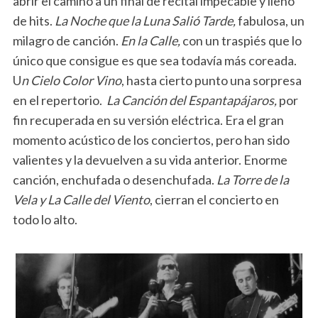
abrir el camino a un final de recital impecable y lleno
de hits.
La Noche que la Luna Salió Tarde,
fabulosa, un
milagro de canción.
En la Calle,
con un traspiés que lo
único que consigue es que sea todavía más coreada.
U
n Cielo Color Vino
, hasta cierto punto una sorpresa
en el repertorio.
La Canción del Espantapájaros,
por
fin recuperada en su versión eléctrica. Era el gran
momento acústico de los conciertos, pero han sido
valientes y la devuelven a su vida anterior. Enorme
canción, enchufada o desenchufada.
La Torre de la
Vela y La Calle del Viento
, cierran el concierto en
todo lo alto.