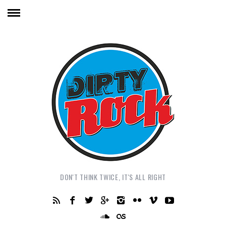
DON'T THINK TWICE, IT'S ALL RIGHT