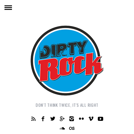
DON'T THINK TWICE, IT'S ALL RIGHT