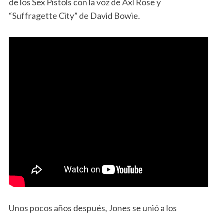
de los Sex Pistols con la voz de Axl Rose y
“Suffragette City” de David Bowie.
Unos pocos años después, Jones se unió a los