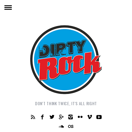
DON'T THINK TWICE, IT'S ALL RIGHT