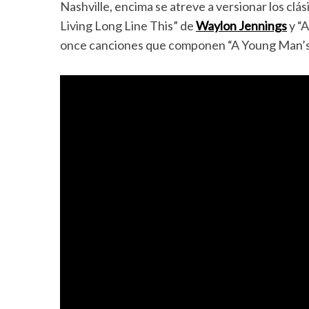
Nashville, encima se atreve a versionar los cl
Living Long Line This” de
Waylon Jennings
y “
once canciones que componen “A Young Man’s