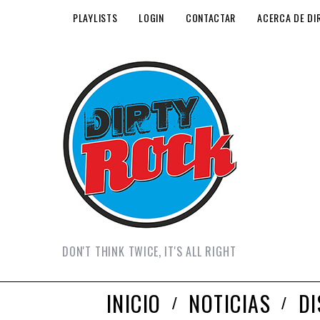
PLAYLISTS
LOGIN
CONTACTAR
ACERCA DE DI
DON'T THINK TWICE, IT'S ALL RIGHT
INICIO
NOTICIAS
D