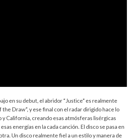
o en su debut, el abridor “Justice” es realmente
the Draw”, y ese final con el radar dirigido hace lo
 y California, creando esas atmósferas lisérgicas
sas energías en la cada canción. El disco se pasa en
otra. Un disco realmente fiel a un estilo y manera de