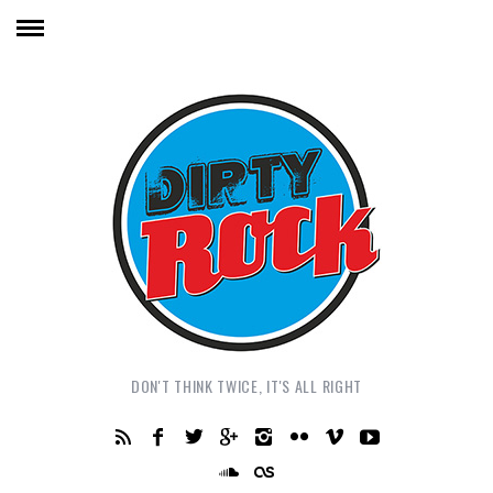
DON'T THINK TWICE, IT'S ALL RIGHT