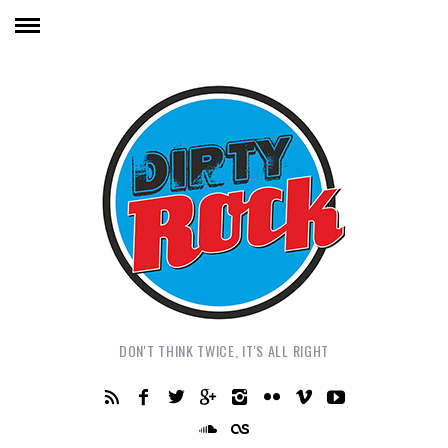
DON'T THINK TWICE, IT'S ALL RIGHT