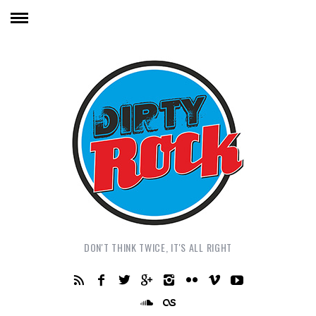
DON'T THINK TWICE, IT'S ALL RIGHT