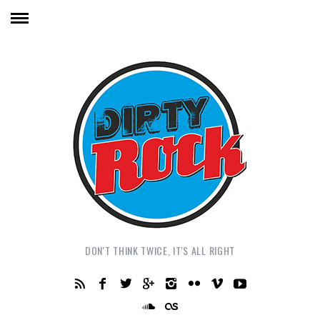
DON'T THINK TWICE, IT'S ALL RIGHT