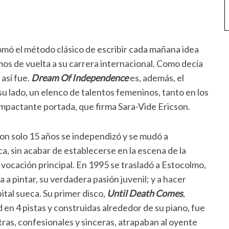
omó el método clásico de escribir cada mañana idea
emos de vuelta a su carrera internacional. Como decía
 así fue.
Dream Of Independence
es, además, el
 lado, un elenco de talentos femeninos, tanto en los
pactante portada, que firma Sara-Vide Ericson.
on solo 15 años se independizó y se mudó a
ca, sin acabar de establecerse en la escena de la
u vocación principal. En 1995 se trasladó a Estocolmo,
a pintar, su verdadera pasión juvenil; y a hacer
pital sueca. Su primer disco,
Until Death Comes
,
 en 4 pistas y construidas alrededor de su piano, fue
tras, confesionales y sinceras, atrapaban al oyente