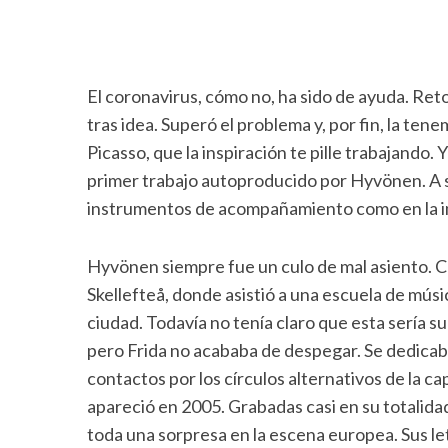
El coronavirus, cómo no, ha sido de ayuda. Ret
tras idea. Superó el problema y, por fin, la ten
Picasso, que la inspiración te pille trabajando. Y
primer trabajo autoproducido por Hyvönen. A su
instrumentos de acompañamiento como en la im
Hyvönen siempre fue un culo de mal asiento. C
Skellefteå, donde asistió a una escuela de músi
ciudad. Todavía no tenía claro que esta sería s
pero Frida no acababa de despegar. Se dedicaba 
contactos por los círculos alternativos de la ca
apareció en 2005. Grabadas casi en su totalidad
toda una sorpresa en la escena europea. Sus le