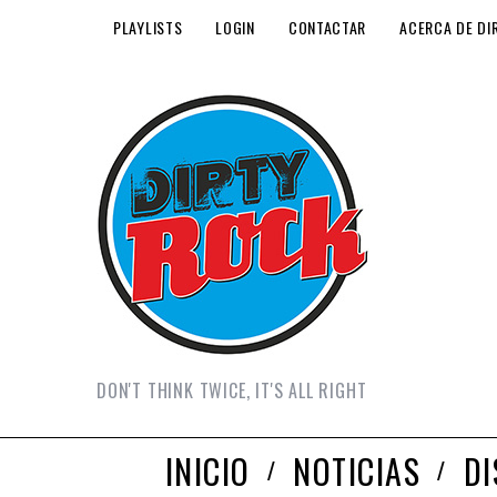
PLAYLISTS
LOGIN
CONTACTAR
ACERCA DE DI
DON'T THINK TWICE, IT'S ALL RIGHT
INICIO
NOTICIAS
D