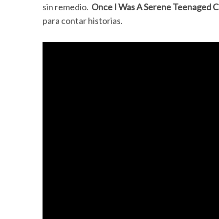
sin remedio.
Once I Was A Serene Teenaged C
para contar historias.