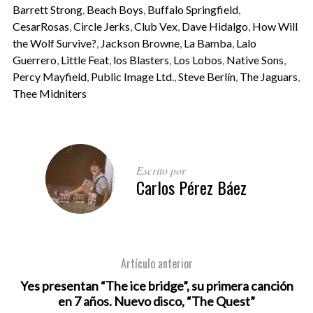
Barrett Strong
,
Beach Boys
,
Buffalo Springfield
,
CesarRosas
,
Circle Jerks
,
Club Vex
,
Dave Hidalgo
,
How Will
the Wolf Survive?
,
Jackson Browne
,
La Bamba
,
Lalo
Guerrero
,
Little Feat
,
los Blasters
,
Los Lobos
,
Native Sons
,
Percy Mayfield
,
Public Image Ltd.
,
Steve Berlín
,
The Jaguars
,
Thee Midniters
Escrito por
Carlos Pérez Báez
Artículo anterior
Yes presentan “The ice bridge”, su primera canción
en 7 años. Nuevo disco, “The Quest”