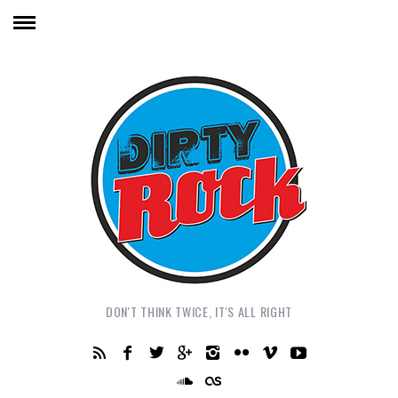
DON'T THINK TWICE, IT'S ALL RIGHT