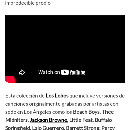
impredecible propio.
Esta colección de
Los Lobos
que incluye versiones de
canciones originalmente grabadas por artistas con
sede en Los Ángeles como los
Beach Boys, Thee
Midniters,
Jackson Browne
, Little Feat, Buffalo
Springfield, Lalo Guerrero, Barrett Strong, Percy