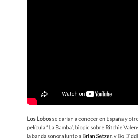
Los Lobos
se darían a conocer en España y otros
película “La Bamba”, biopic sobre Ritchie Valen
la banda sonora junto a
Brian Setzer
, y Bo Didd