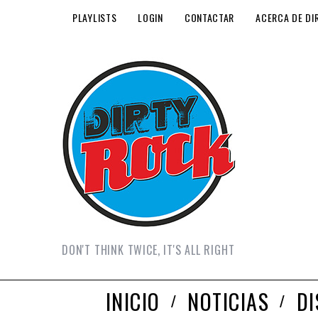
PLAYLISTS
LOGIN
CONTACTAR
ACERCA DE DI
DON'T THINK TWICE, IT'S ALL RIGHT
INICIO
NOTICIAS
D