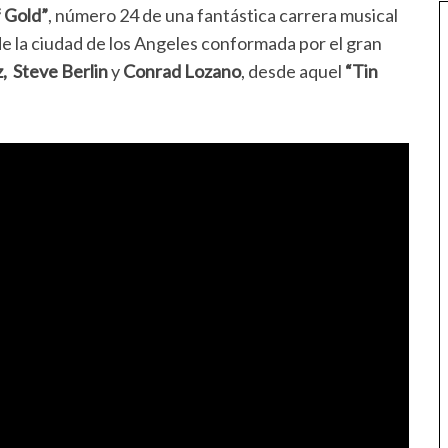
 Gold”
, número 24 de una fantástica carrera musical
de la ciudad de los Angeles conformada por el gran
z, Steve Berlin
y
Conrad Lozano
, desde aquel
“Tin