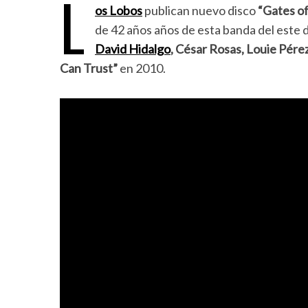
L
os Lobos
publican nuevo disco
“Gates of
de 42 años años de esta banda del este 
David Hidalgo
, César Rosas, Louie Pére
Can Trust”
en 2010.