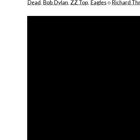
Dead
,
Bob Dylan
,
ZZ Top
,
Eagles
o
Richard T