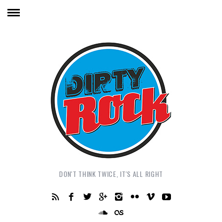
DON'T THINK TWICE, IT'S ALL RIGHT