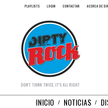
PLAYLISTS
LOGIN
CONTACTAR
ACERCA DE DI
DON'T THINK TWICE, IT'S ALL RIGHT
INICIO
NOTICIAS
D