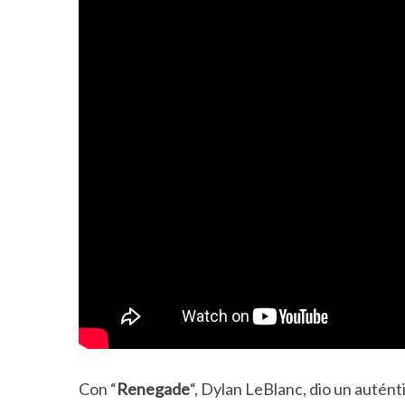
Con “
Renegade
“, Dylan LeBlanc, dio un autént