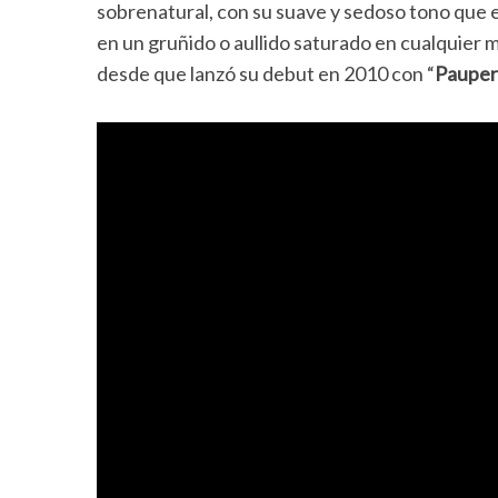
sobrenatural, con su suave y sedoso tono que e
en un gruñido o aullido saturado en cualquier
desde que lanzó su debut en 2010 con “
Paupers