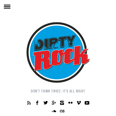
DON'T THINK TWICE, IT'S ALL RIGHT