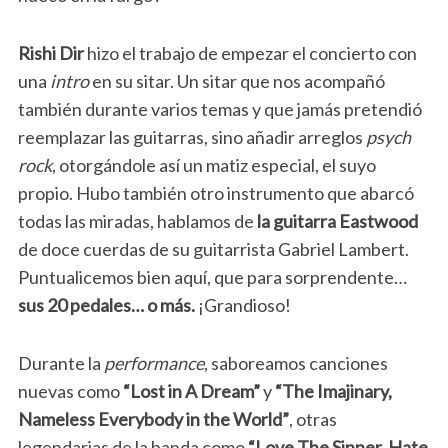
Rishi Dir
hizo el trabajo de empezar el concierto con
una
intro
en su sitar. Un sitar que nos acompañó
también durante varios temas y que jamás pretendió
reemplazar las guitarras, sino añadir arreglos
psych
rock
, otorgándole así un matiz especial, el suyo
propio. Hubo también otro instrumento que abarcó
todas las miradas, hablamos de
la guitarra Eastwood
de doce cuerdas de su guitarrista Gabriel Lambert.
Puntualicemos bien aquí, que para sorprendente…
sus 20 pedales… o más.
¡Grandioso!
Durante la
performance
, saboreamos canciones
nuevas como
“Lost in A Dream”
y
“The Imajinary,
Nameless Everybody in the World”
, otras
legendarias de la banda como
“Love The Sinner, Hate