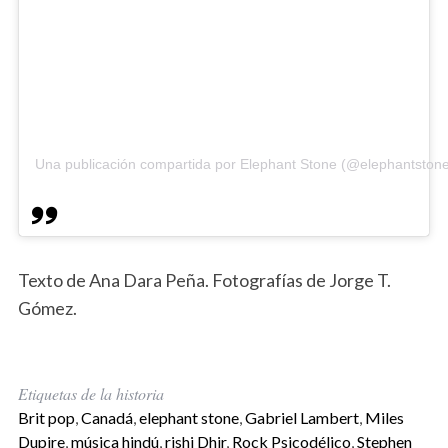
Una publicación compartida por Elephant Stone (@elephantston
Texto de Ana Dara Peña. Fotografías de Jorge T.
Gómez.
Etiquetas de la historia
Brit pop
,
Canadá
,
elephant stone
,
Gabriel Lambert
,
Miles
Dupire
,
música hindú
,
rishi Dhir
,
Rock Psicodélico
,
Stephen