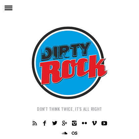
DON'T THINK TWICE, IT'S ALL RIGHT