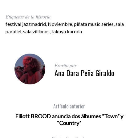
Etiquetas de la historia
festival jazzmadrid
,
Noviembre
,
piñata music series
,
sala
parallel
,
sala villlanos
,
takuya kuroda
Escrito por
Ana Dara Peña Giraldo
Artículo anterior
Elliott BROOD anuncia dos álbumes “Town” y
“Country”