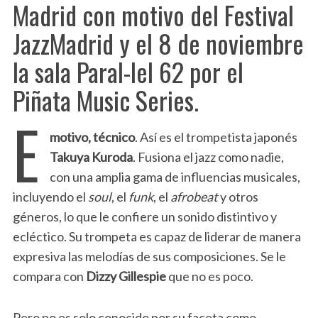
Madrid con motivo del Festival
JazzMadrid y el 8 de noviembre
la sala Paral-lel 62 por el
Piñata Music Series.
E
motivo, técnico
. Así es el trompetista japonés
Takuya Kuroda
. Fusiona el jazz como nadie,
con una amplia gama de influencias musicales,
incluyendo el
soul
, el
funk
, el
afrobeat
y otros
géneros, lo que le confiere un sonido distintivo y
ecléctico. Su trompeta es capaz de liderar de manera
expresiva las melodías de sus composiciones. Se le
compara con
Dizzy Gillespie
que no es poco.
Pero no es solo conocido por su faceta como