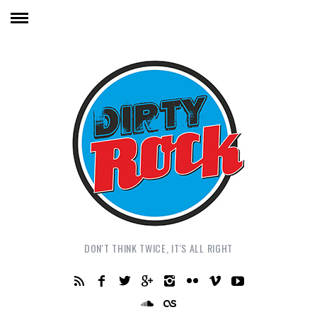
DON'T THINK TWICE, IT'S ALL RIGHT