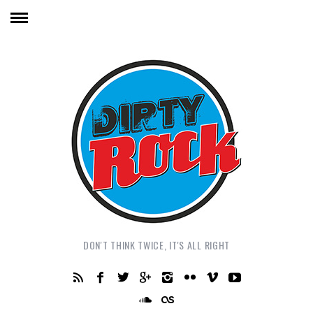
DON'T THINK TWICE, IT'S ALL RIGHT