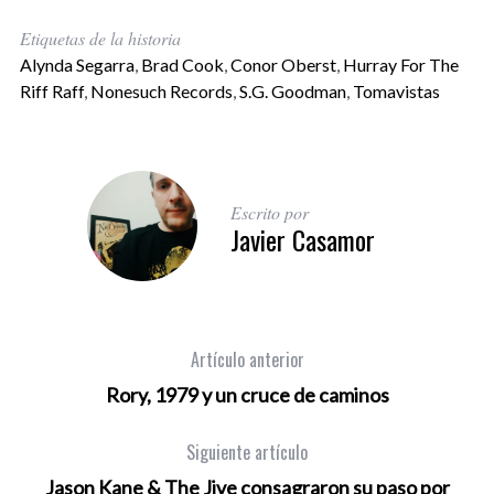
Etiquetas de la historia
Alynda Segarra
,
Brad Cook
,
Conor Oberst
,
Hurray For The
Riff Raff
,
Nonesuch Records
,
S.G. Goodman
,
Tomavistas
Escrito por
Javier Casamor
Artículo anterior
Rory, 1979 y un cruce de caminos
Siguiente artículo
Jason Kane & The Jive consagraron su paso por