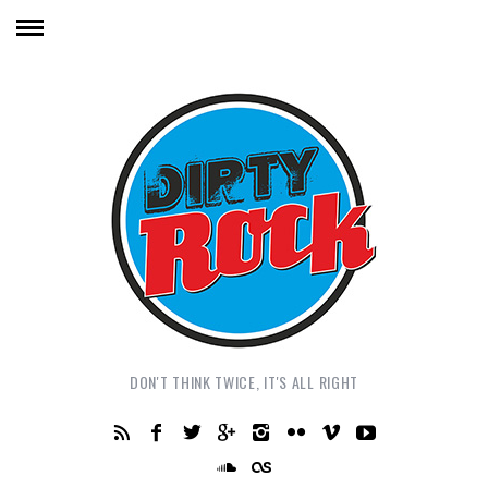
DON'T THINK TWICE, IT'S ALL RIGHT