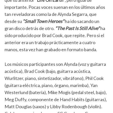
que su anterior
”Life On Earth”
, pero igual de
importante. Pocas voces suenan en los últimos años
tan reveladoras como la de Alynda Segarra, que
desde su
“Small Town Heroes”
ha ido sacando un
gran disco detrás de otro.
“The Past Is Still Alive”
ha
sido producido por Brad Cook, que repite. Pero si el
anterior era un trabajo prácticamente a cuatro
manos, esta vez han grabado en formato banda.
Los músicos participantes son Alynda (voz y guitarra
acústica), Brad Cook (bajo, guitarra acústica,
Wurlitzer, piano, sintetizador, vibráfono), Phil Cook
(guitarra eléctrica, piano, órgano, marimba), Yan
Westerlund (batería), Mike Mogis (pedal steel, bajo),
Meg Duffy, componente de Hand Habits (guitarras),
Matt Douglas (saxos) y Libby Rodenbough (violín).