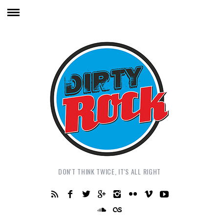
DON'T THINK TWICE, IT'S ALL RIGHT