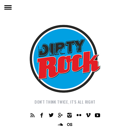
DON'T THINK TWICE, IT'S ALL RIGHT