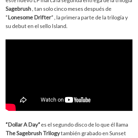
este nuevo LP marca la segunda entrega de la trilogía
Sagebrush
, tan solo cinco meses después de
“
Lonesome Drifter
” , la primera parte de la trilogía y
su debut en el sello Island.
“Dollar A Day”
es el segundo disco de lo que él llama
The Sagebrush Trilogy
también grabado en Sunset