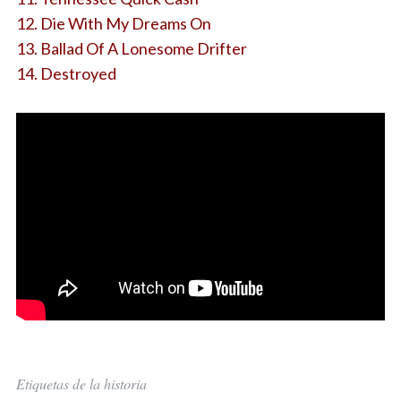
12. Die With My Dreams On
13. Ballad Of A Lonesome Drifter
14. Destroyed
Etiquetas de la historia