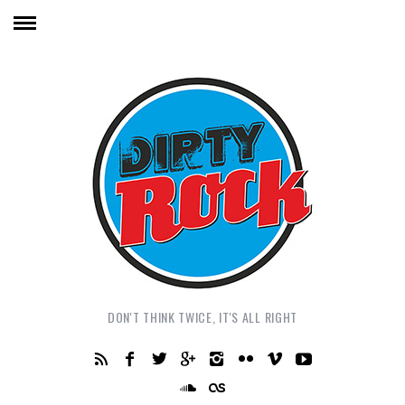
DON'T THINK TWICE, IT'S ALL RIGHT