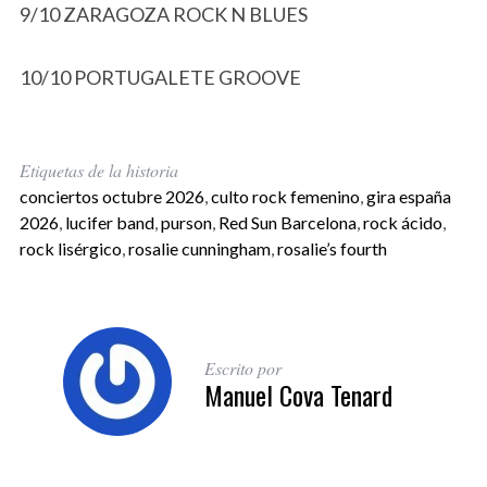
9/10 ZARAGOZA ROCK N BLUES
10/10 PORTUGALETE GROOVE
Etiquetas de la historia
conciertos octubre 2026
,
culto rock femenino
,
gira españa
2026
,
lucifer band
,
purson
,
Red Sun Barcelona
,
rock ácido
,
rock lisérgico
,
rosalie cunningham
,
rosalie’s fourth
Escrito por
Manuel Cova Tenard