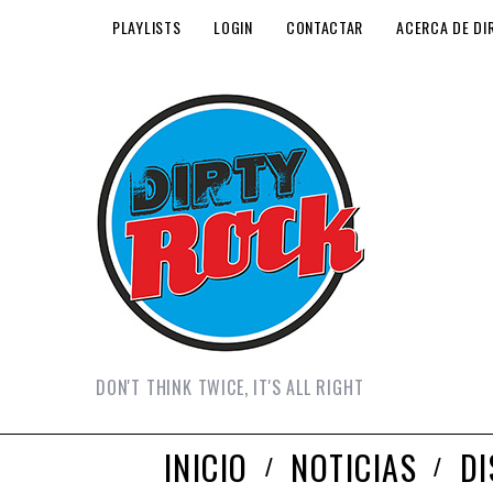
PLAYLISTS
LOGIN
CONTACTAR
ACERCA DE DI
DON'T THINK TWICE, IT'S ALL RIGHT
INICIO
NOTICIAS
D