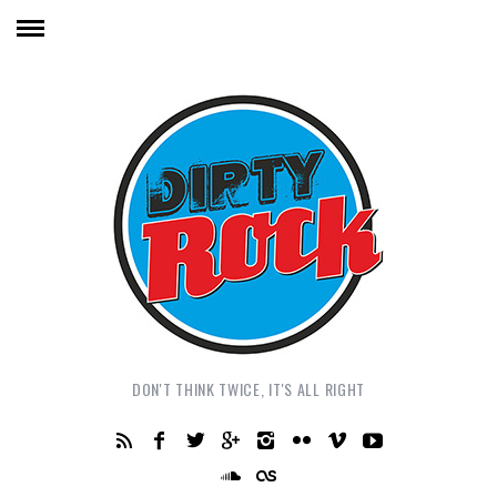
DON'T THINK TWICE, IT'S ALL RIGHT