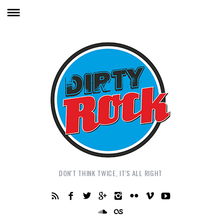
DON'T THINK TWICE, IT'S ALL RIGHT