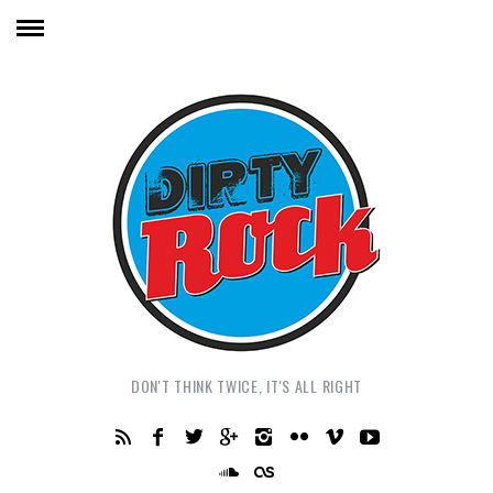
DON'T THINK TWICE, IT'S ALL RIGHT