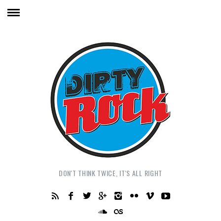
DON'T THINK TWICE, IT'S ALL RIGHT