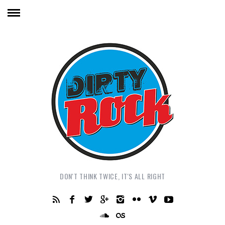
DON'T THINK TWICE, IT'S ALL RIGHT