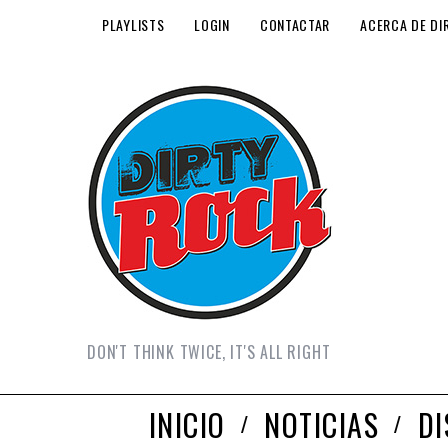
PLAYLISTS
LOGIN
CONTACTAR
ACERCA DE DI
DON'T THINK TWICE, IT'S ALL RIGHT
INICIO
NOTICIAS
D