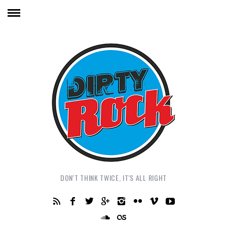
DON'T THINK TWICE, IT'S ALL RIGHT