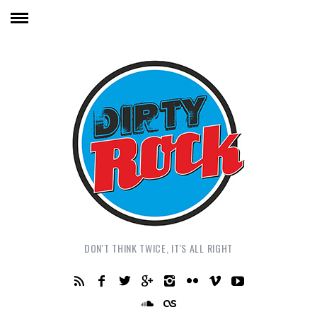
DON'T THINK TWICE, IT'S ALL RIGHT