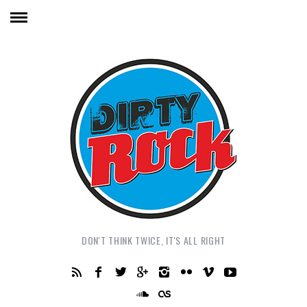
DON'T THINK TWICE, IT'S ALL RIGHT