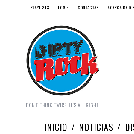
PLAYLISTS
LOGIN
CONTACTAR
ACERCA DE DI
DON'T THINK TWICE, IT'S ALL RIGHT
INICIO
NOTICIAS
D