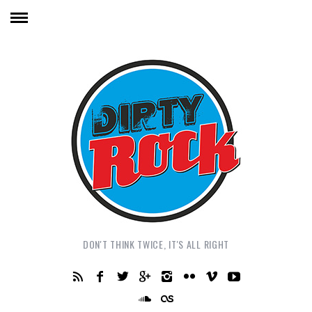
DON'T THINK TWICE, IT'S ALL RIGHT